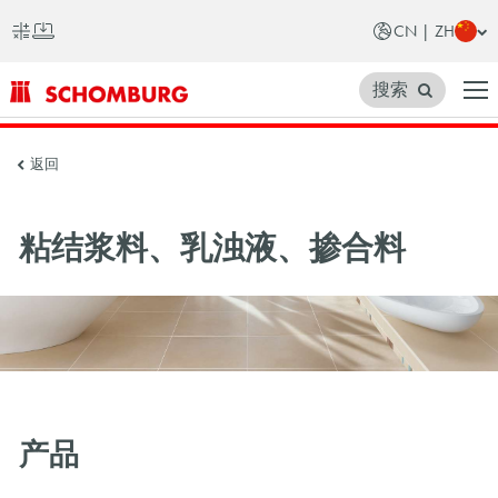
CN | ZH
搜索
SCHOMBURG
返回
中
国
粘结浆料、乳浊液、掺合料
产品