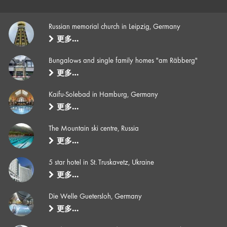
Russian memorial church in Leipzig, Germany
更多…
Bungalows and single family homes "am Räbberg"
更多…
Kaifu-Solebad in Hamburg, Germany
更多…
The Mountain ski centre, Russia
更多…
5 star hotel in St. Truskavetz, Ukraine
更多…
Die Welle Guetersloh, Germany
更多…