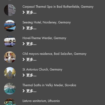
Carpesol Thermal Spa in Bad Rothenfelde, Germany
更多…
Seesteg Hotel, Nordeney, Germany
更多…
Havel-Therme Werder, Germany
更多…
Old mayors residence, Bad Salzufen, Germany
更多…
St. Antonius Church, Germany
更多…
Thermal baths in Veľký Meder, Slovakia
更多…
Lietuva sanitarium, Lithuania