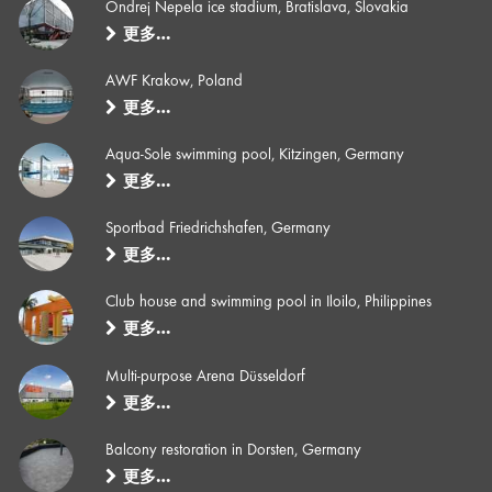
Ondrej Nepela ice stadium, Bratislava, Slovakia
更多…
AWF Krakow, Poland
更多…
Aqua-Sole swimming pool, Kitzingen, Germany
更多…
Sportbad Friedrichshafen, Germany
更多…
Club house and swimming pool in Iloilo, Philippines
更多…
Multi-purpose Arena Düsseldorf
更多…
Balcony restoration in Dorsten, Germany
更多…