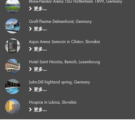
Rhine-Neckar Arena TSG Hoffenheim 1899, Germany
更多…
Graft-Therme Delmenhorst, Germany
更多…
Aqua Arena Samorin in Cilistov, Slovakia
更多…
Hotel Saint Nicolas, Remich, Luxembourg
更多…
Lahn-Dill highland spring, Germany
更多…
Hospice in Lubica, Slovakia
更多…