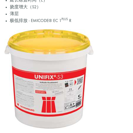
延长晾置时间（E）
挠度增大（S2）
薄层
PLUS
极低排放 - EMICODE® EC 1
R