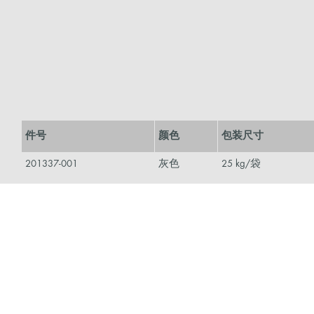
件号
颜色
包装尺寸
201337-001
灰色
25 kg/袋