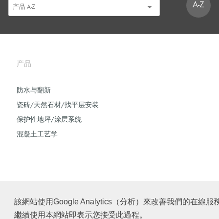
A-Z
产品
防水与翻新
瓷砖/天然石材/找平层安装
保护性地坪/涂层系统
混凝土工艺学
該網站使用Google Analytics（分析）來改善我們
繼續使用本網站即表示您接受此過程。
© Schomburg.
版本说明
|
沪ICP备2021034030号-1