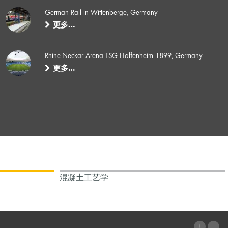
German Rail in Wittenberge, Germany
更多…
Rhine-Neckar Arena TSG Hoffenheim 1899, Germany
更多…
混凝土工艺学