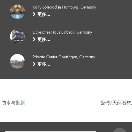
Kaifu-Solebad in Hamburg, Germany
更多…
Eickesches Haus Einbeck, Germany
更多…
Primate Center Goettingen, Germany
更多…
防水与翻新
瓷砖/天然石材