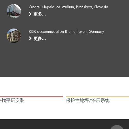
Ondrej Nepela ice stadium, Bratislava, Slovakia
更多…
RISK accommodation Bremerhaven, Germany
更多…
/找平层安装
保护性地坪/涂层系统