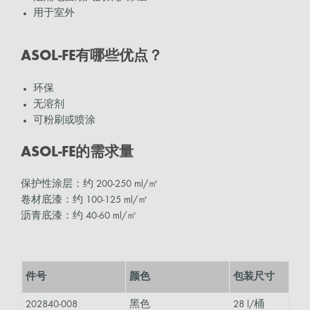
用于室外
ASOL-FE有哪些优点？
环保
无溶剂
可粉刷或喷涂
ASOL-FE的需求量
保护性涂层：约 200-250 ml/㎡
卷材底漆：约 100-125 ml/㎡
沥青底漆：约 40-60 ml/㎡
件号
颜色
包装尺寸
202840-008
黑色
28 l/桶