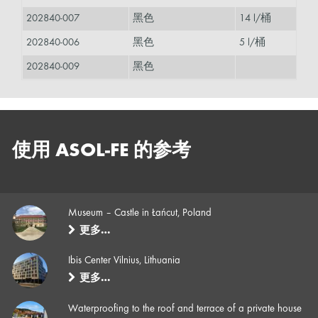
202840-007
黑色
14 l/桶
202840-006
黑色
5 l/桶
202840-009
黑色
使用 ASOL-FE 的参考
Museum – Castle in Łańcut, Poland
更多…
Ibis Center Vilnius, Lithuania
更多…
Waterproofing to the roof and terrace of a private house