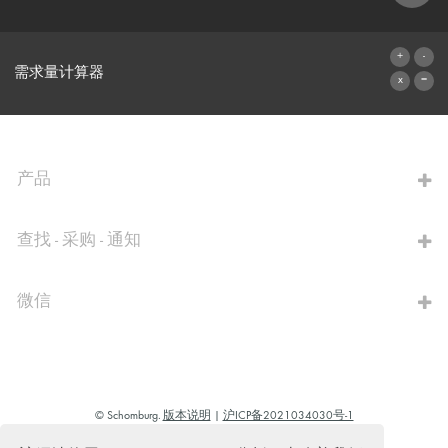
联系表格
需求量计算器
前往计算器
产品
查找 - 采购 - 通知
微信
© Schomburg.
版本说明
|
沪ICP备2021034030号-1
Design & Development +| LOUIS INTERNET