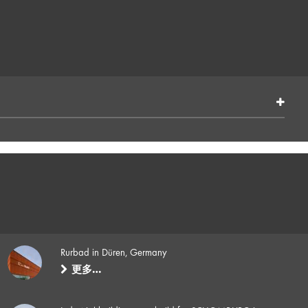
Rurbad in Düren, Germany
更多…