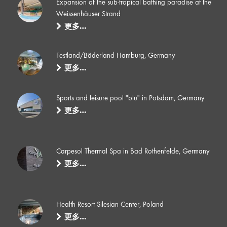
Expansion of the sub-tropical bathing paradise at the
Weissenhäuser Strand
更多…
Festland/Bäderland Hamburg, Germany
更多…
Sports and leisure pool "blu" in Potsdam, Germany
更多…
Carpesol Thermal Spa in Bad Rothenfelde, Germany
更多…
Health Resort Silesian Center, Poland
更多…