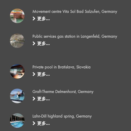
Movement centre Vita Sol Bad Salzufen, Germany
更多…
Public services gas station in Langenfeld, Germany
更多…
Private pool in Bratislava, Slovakia
更多…
Graft-Therme Delmenhorst, Germany
更多…
Lahn-Dill highland spring, Germany
更多…