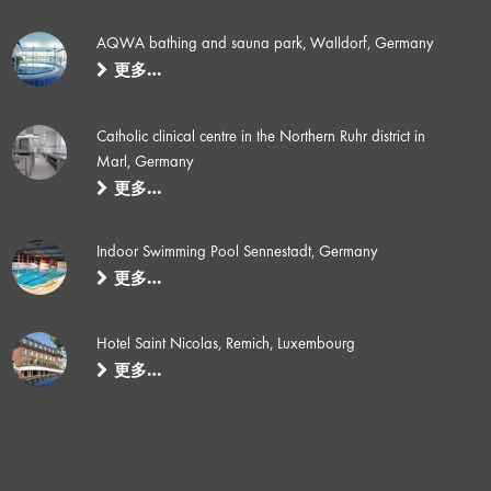
AQWA bathing and sauna park, Walldorf, Germany
更多…
Catholic clinical centre in the Northern Ruhr district in
Marl, Germany
更多…
Indoor Swimming Pool Sennestadt, Germany
更多…
Hotel Saint Nicolas, Remich, Luxembourg
更多…