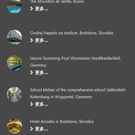
The Mountain ski centre, Russia
更多…
Ondrej Nepela ice stadium, Bratislava, Slovakia
更多…
Leisure Swimming Pool Wonnemar Marktheidenfeld,
Germany
更多…
School kitchen of the comprehensive school Uellendahl-
Katernberg in Wuppertal, Germany
更多…
Hotel Arcadia in Bratislava, Slovakia
更多…