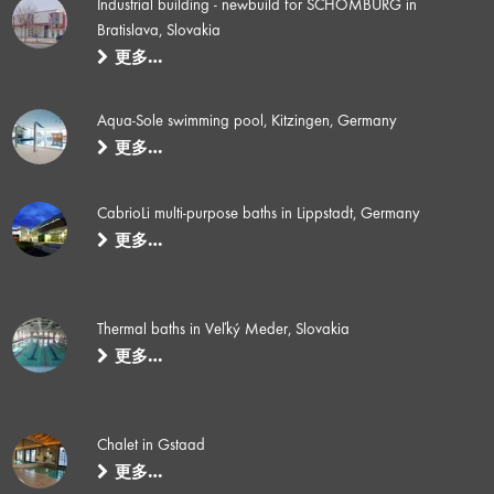
Industrial building - newbuild for SCHOMBURG in
Bratislava, Slovakia
更多…
Aqua-Sole swimming pool, Kitzingen, Germany
更多…
CabrioLi multi-purpose baths in Lippstadt, Germany
更多…
Thermal baths in Veľký Meder, Slovakia
更多…
Chalet in Gstaad
更多…