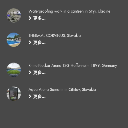
Waterproofing work in a canteen in Stryi, Ukraine
更多…
THERMAL CORVINUS, Slovakia
更多…
Rhine-Neckar Arena TSG Hoffenheim 1899, Germany
更多…
Aqua Arena Samorin in Cilistov, Slovakia
更多…