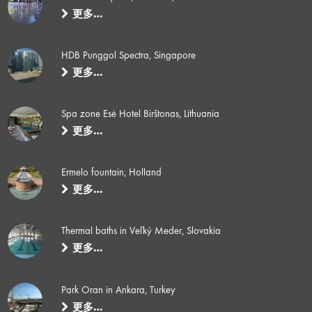
更多…
HDB Punggol Spectra, Singapore
更多…
Spa zone Esė Hotel Birštonas, Lithuania
更多…
Ermelo fountain, Holland
更多…
Thermal baths in Veľký Meder, Slovakia
更多…
Park Oran in Ankara, Turkey
更多…