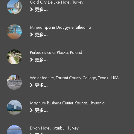
Gold City Deluxe Hotel, Turkey
更多…
Mineral spa in Draugystė, Lithuania
更多…
Perkuć-sluice at Plaska, Poland
更多…
Water feature, Tarrant County College, Texas - USA
更多…
Magnum Business Center Kaunas, Lithuania
更多…
Divan Hotel, Istanbul, Turkey