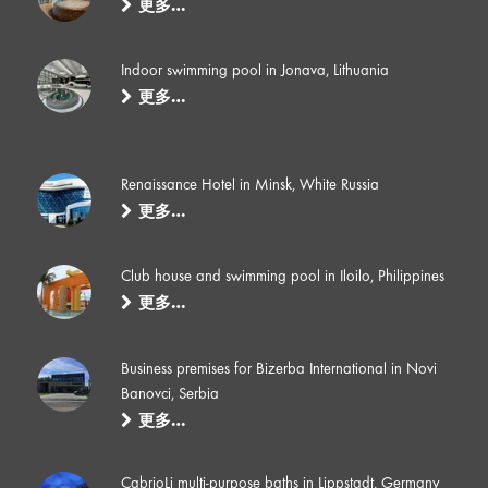
更多…
Indoor swimming pool in Jonava, Lithuania
更多…
Renaissance Hotel in Minsk, White Russia
更多…
Club house and swimming pool in Iloilo, Philippines
更多…
Business premises for Bizerba International in Novi
Banovci, Serbia
更多…
CabrioLi multi-purpose baths in Lippstadt, Germany