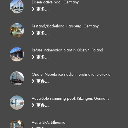
Dissen active pool, Germany
更多…
Festland/Bäderland Hamburg, Germany
更多…
Refuse incineration plant in Olsztyn, Poland
更多…
Ondrej Nepela ice stadium, Bratislava, Slovakia
更多…
Aqua-Sole swimming pool, Kitzingen, Germany
更多…
Aušra SPA, Lithuania