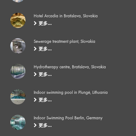
Hotel Arcadia in Bratislava, Slovakia
更多…
Sewerage treatment plant, Slovakia
更多…
Hydrotherapy centre, Bratislava, Slovakia
更多…
Indoor swimming pool in Plungė, Lithuania
更多…
Indoor Swimming Pool Berlin, Germany
更多…