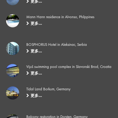
更多…
Mann Hann residence in Alvonso, Philppines
更多…
BOSPHORUS Hotel in Aleksinac, Serbia
更多…
Vijuš swimming pool complex in Slavonski Brod, Croatia
更多…
Tidal Land Borkum, Germany
更多…
Balcony restoration in Dorsten, Germany