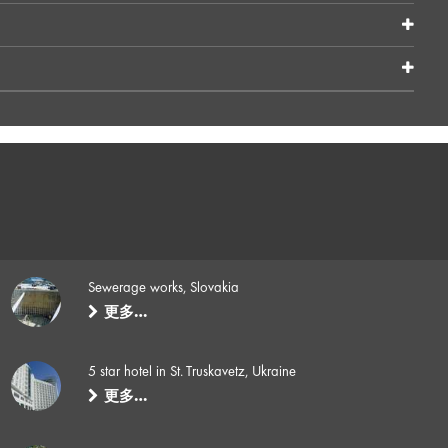
Sewerage works, Slovakia
更多…
5 star hotel in St. Truskavetz, Ukraine
更多…