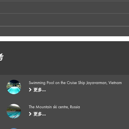
考
Swimming Pool on the Cruise Ship Jayavarman, Vietnam
更多…
The Mountain ski centre, Russia
更多…