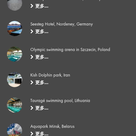
更多…
Seesteg Hotel, Nordeney, Germany
更多…
Olympic swimming arena in Szczecin, Poland
更多…
Kish Dolphin park, Iran
更多…
Tauragé swimming pool, Lithuania
更多…
Aquapark Minsk, Belarus
更多…