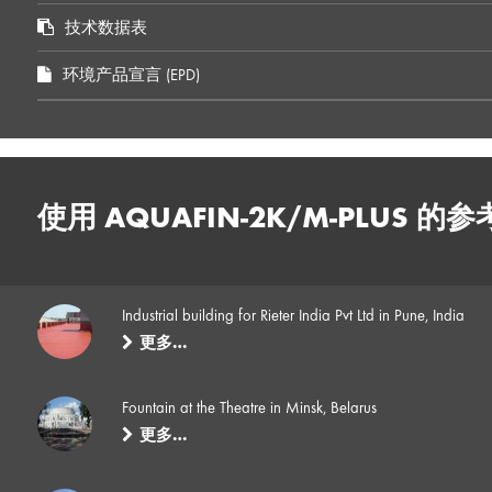
技术数据表
环境产品宣言 (EPD)
使用 AQUAFIN-2K/M-PLUS 的参
Industrial building for Rieter India Pvt Ltd in Pune, India
更多…
Fountain at the Theatre in Minsk, Belarus
更多…