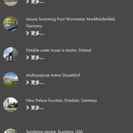
更多…
Leisure Swimming Pool Wonnemar Marktheidenfeld,
Germany
更多…
Potable water tower in Imatra, Finland
更多…
Multi-purpose Arena Düsseldorf
更多…
New Palace fountain, Potsdam, Germany
更多…
Sundance square, fountains, USA