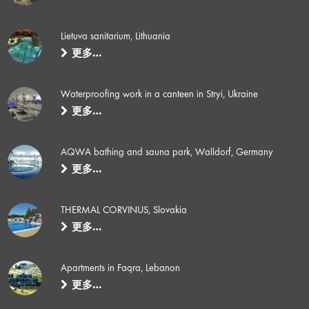
Lietuva sanitarium, Lithuania
更多…
Waterproofing work in a canteen in Stryi, Ukraine
更多…
AQWA bathing and sauna park, Walldorf, Germany
更多…
THERMAL CORVINUS, Slovakia
更多…
Apartments in Faqra, Lebanon
更多…