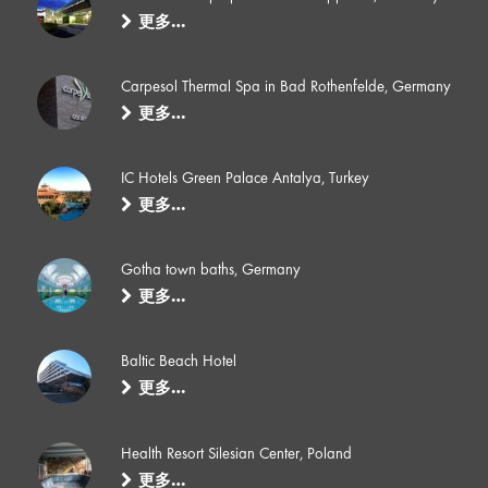
更多…
Carpesol Thermal Spa in Bad Rothenfelde, Germany
更多…
IC Hotels Green Palace Antalya, Turkey
更多…
Gotha town baths, Germany
更多…
Baltic Beach Hotel
更多…
Health Resort Silesian Center, Poland
更多…