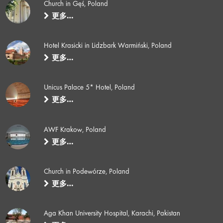
Church in Gęś, Poland
更多…
Hotel Krasicki in Lidzbark Warmiński, Poland
更多…
Unicus Palace 5* Hotel, Poland
更多…
AWF Krakow, Poland
更多…
Church in Podewórze, Poland
更多…
Aga Khan University Hospital, Karachi, Pakistan