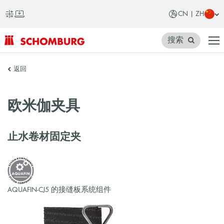
CN | ZH
搜索
SCHOMBURG
返回
中
国
欧米伽夹具
止水卷材固定夹
AQUAFIN-CJ5 的接缝板系统组件