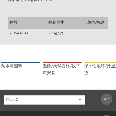
根据水泥含量的0.75-1.25%
件号
包装尺寸
单位/托盘
2 06436-001
20 kg/袋
防水与翻新
瓷砖/天然石材/找平
保护性地坪/涂层
层安装
统
A-Z