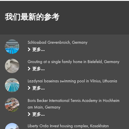
我们最新的参考
Schlossbad Grevenbroich, Germany
更多…
Grouting at a single family home in Bielefeld, Germany
更多…
Lazdynai baseinas swimming pool in Vilnius, Lithuania
更多…
Boris Becker International Tennis Academy in Hochheim
am Main, Germany
更多…
Liberty Orda Invest housing complex, Kasakhstan