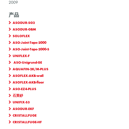
2009
产品
ASODUR-SG2
ASODUR-GBM
SOLOFLEX
ASO-Joint-Tape-2000
ASO-Joint-Tape-2000-S
UNIFLEX-F
ASO-Unigrund-GE
AQUAFIN-2K/M-PLUS
ASOFLEX-AKB-wall
ASOFLEX-AKB-floor
ASO-EZ4-PLUS
石英砂
UNIFIX-S3
ASODUR-EKF
CRISTALLFUGE
CRISTALLFUGE-HF