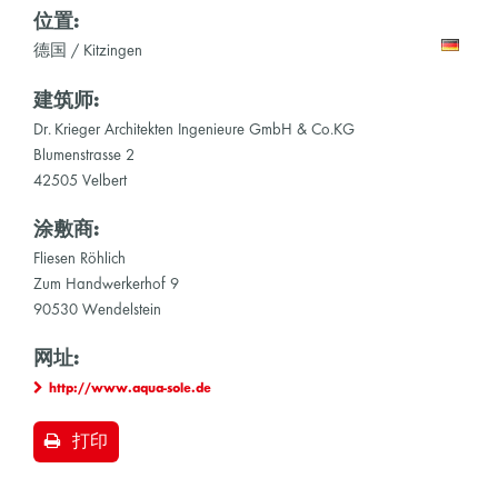
位置:
德国 / Kitzingen
建筑师:
Dr. Krieger Architekten Ingenieure GmbH & Co.KG
Blumenstrasse 2
42505 Velbert
涂敷商:
Fliesen Röhlich
Zum Handwerkerhof 9
90530 Wendelstein
网址:
http://www.aqua-sole.de
打印