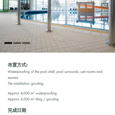
布置方式:
Waterproofing of the pool shell, pool surrounds, wet rooms and
saunas.
Tile installation, grouting.
Approx. 4,000 m² waterproofing.
Approx. 6,000 m² tiling / grouting
完成日期