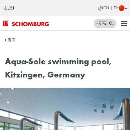
CN | ZH
搜索
SCHOMBURG
返回
中
国
Aqua-Sole swimming pool,
Kitzingen, Germany