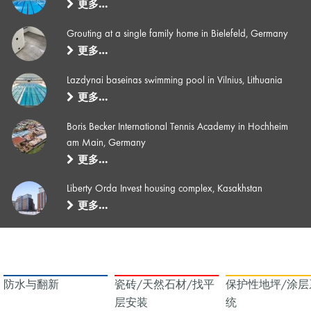
更多…
Grouting at a single family home in Bielefeld, Germany
更多…
Lazdynai baseinas swimming pool in Vilnius, Lithuania
更多…
Boris Becker International Tennis Academy in Hochheim
am Main, Germany
更多…
Liberty Orda Invest housing complex, Kasakhstan
更多…
防水与翻新
瓷砖/天然石材/找平
保护性地坪/涂层
层安装
统