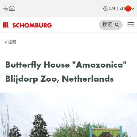
CN | ZH
搜索
SCHOMBURG
返回
中
国
Butterfly House "Amazonica"
Blijdorp Zoo, Netherlands