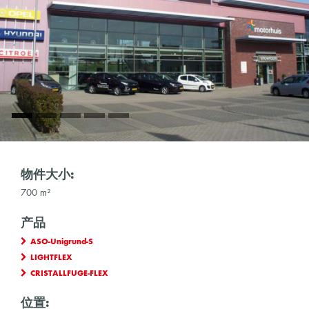
物件大小:
700 m²
产品
ASO-Unigrund-S
LIGHTFLEX
CRISTALLFUGE-FLEX
位置: