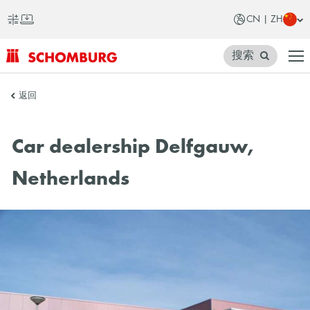
CN | ZH
搜索
SCHOMBURG
返回
中
国
Car dealership Delfgauw,
Netherlands