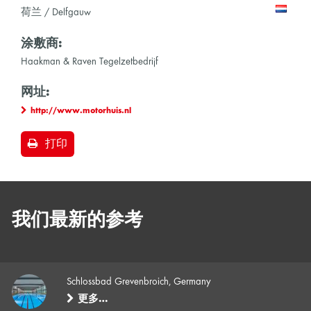
荷兰 / Delfgauw
涂敷商:
Haakman & Raven Tegelzetbedrijf
网址:
http://www.motorhuis.nl
打印
我们最新的参考
Schlossbad Grevenbroich, Germany
更多…