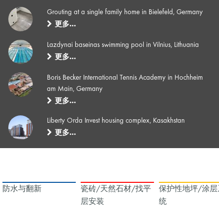
Grouting at a single family home in Bielefeld, Germany
更多…
Lazdynai baseinas swimming pool in Vilnius, Lithuania
更多…
Boris Becker International Tennis Academy in Hochheim
am Main, Germany
更多…
Liberty Orda Invest housing complex, Kasakhstan
更多…
防水与翻新
瓷砖/天然石材/找平
保护性地坪/涂层
层安装
统