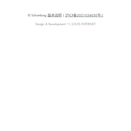
© Schomburg.
版本说明
|
沪ICP备2021034030号-1
Design & Development +| LOUIS INTERNET