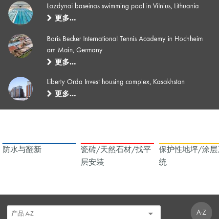
Lazdynai baseinas swimming pool in Vilnius, Lithuania
更多…
Boris Becker International Tennis Academy in Hochheim
am Main, Germany
更多…
Liberty Orda Invest housing complex, Kasakhstan
更多…
防水与翻新
瓷砖/天然石材/找平
保护性地坪/涂层
层安装
统
A-Z