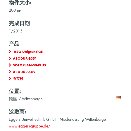
物件大小:
200 m²
完成日期
1/2015
产品
ASO-Unigrund-GE
ASODUR-B351
SOLOPLAN-30-PLUS
ASODUR-SG2
石英砂
位置:
德国 / Wittenberge
涂敷商:
Eggers Umwelttechnik GmbH- Niederlassung Wittenberge
www.eggers-gruppe.de/