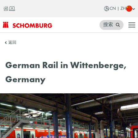
CN | ZH
搜索
SCHOMBURG
返回
中
国
German Rail in Wittenberge,
Germany