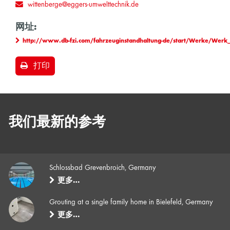
wittenberge@eggers-umwelttechnik.de
网址:
http://www.db-fzi.com/fahrzeuginstandhaltung-de/start/Werke/Werk
打印
我们最新的参考
Schlossbad Grevenbroich, Germany
更多…
Grouting at a single family home in Bielefeld, Germany
更多…