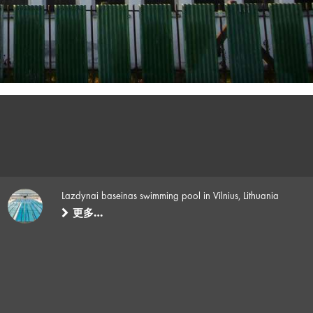
Lazdynai baseinas swimming pool in Vilnius, Lithuania
更多…