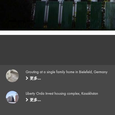
Grouting at a single family home in Bielefeld, Germany
更多…
Liberty Orda Invest housing complex, Kasakhstan
更多…