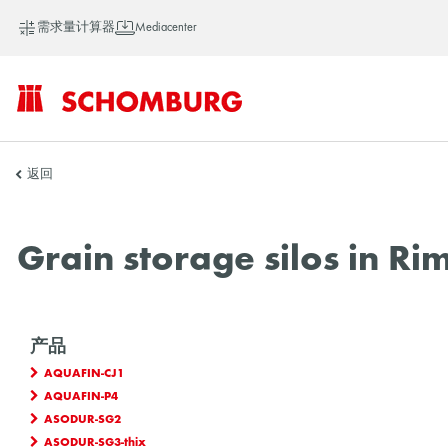
需求量计算器
Mediacenter
SCHOMBURG
返回
中
Grain storage silos in R
国
产品
AQUAFIN-CJ1
AQUAFIN-P4
ASODUR-SG2
ASODUR-SG3-thix