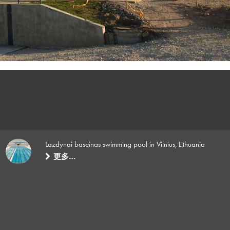
Lazdynai baseinas swimming pool in Vilnius, Lithuania
更多…