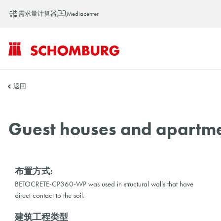
需求量计算器
Mediacenter
SCHOMBURG
返回
中
Guest houses and apartmen
国
布置方式:
BETOCRETE-CP360-WP was used in structural walls that have
direct contact to the soil.
建筑工程类型