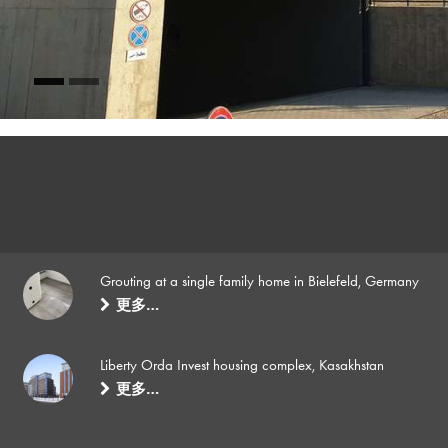
Grouting at a single family home in Bielefeld, Germany
更多…
Liberty Orda Invest housing complex, Kasakhstan
更多…