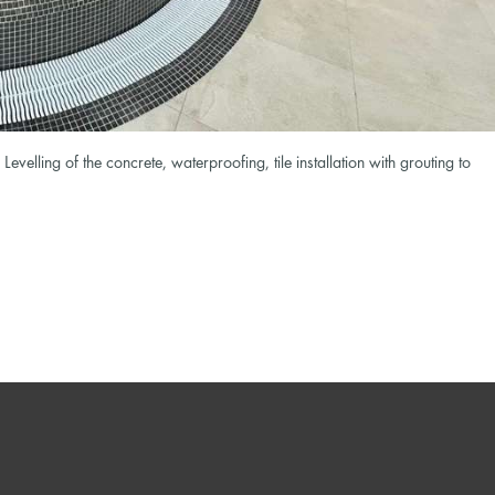
elling of the concrete, waterproofing, tile installation with grouting to