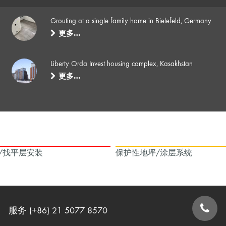
Grouting at a single family home in Bielefeld, Germany
更多…
Liberty Orda Invest housing complex, Kasakhstan
更多…
/找平层安装
保护性地坪/涂层系统
服务 (+86) 21 5077 8570