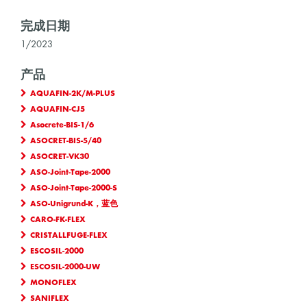
完成日期
1/2023
产品
AQUAFIN-2K/M-PLUS
AQUAFIN-CJ5
Asocrete-BIS-1/6
ASOCRET-BIS-5/40
ASOCRET-VK30
ASO-Joint-Tape-2000
ASO-Joint-Tape-2000-S
ASO-Unigrund-K，蓝色
CARO-FK-FLEX
CRISTALLFUGE-FLEX
ESCOSIL-2000
ESCOSIL-2000-UW
MONOFLEX
SANIFLEX