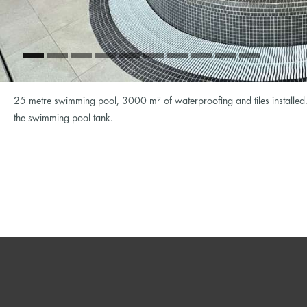
25 metre swimming pool, 3000 m² of waterproofing and tiles installed. Lev
the swimming pool tank.