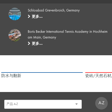
Schlossbad Grevenbroich, Germany
更多…
Boris Becker International Tennis Academy in Hochheim
am Main, Germany
更多…
防水与翻新
瓷砖/天然石材
A-Z