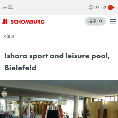
CN | ZH
搜索
SCHOMBURG
返回
中
国
Ishara sport and leisure pool,
Bielefeld