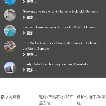
更多…
Grouting at a single family home in Bielefeld, Germany
更多…
Lazdynai baseinas swimming pool in Vilnius, Lithuania
更多…
Boris Becker International Tennis Academy in Hochheim
am Main, Germany
更多…
Liberty Orda Invest housing complex, Kasakhstan
更多…
防水与翻新
瓷砖/天然石材/找平
保护性地坪/涂层
层安装
统