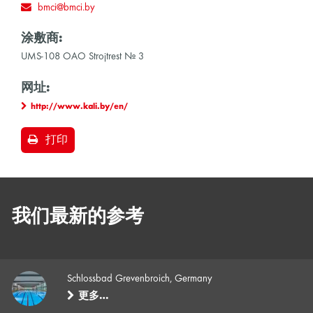
bmci@bmci.by
涂敷商:
UMS-108 OAO Strojtrest № 3
网址:
http://www.kali.by/en/
打印
我们最新的参考
Schlossbad Grevenbroich, Germany
更多…