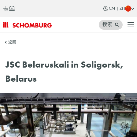
CN | ZH
搜索
SCHOMBURG
返回
中
国
JSC Belaruskali in Soligorsk,
Belarus