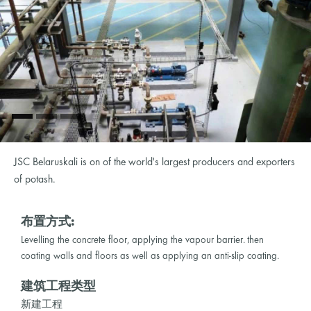
JSC Belaruskali is on of the world's largest producers and exporters
of potash.
布置方式:
Levelling the concrete floor, applying the vapour barrier. then
coating walls and floors as well as applying an anti-slip coating.
建筑工程类型
新建工程