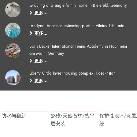
Grouting at a single family home in Bielefeld, Germany
更多…
Lazdynai baseinas swimming pool in Vilnius, Lithuania
更多…
Boris Becker International Tennis Academy in Hochheim
am Main, Germany
更多…
Liberty Orda Invest housing complex, Kasakhstan
更多…
防水与翻新
瓷砖/天然石材/找平
保护性地坪/涂层
层安装
统