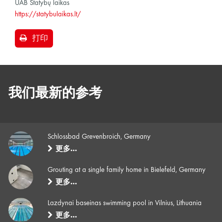
UAB Statybų laikas
https://statybulaikas.lt/
打印
我们最新的参考
Schlossbad Grevenbroich, Germany
更多…
Grouting at a single family home in Bielefeld, Germany
更多…
Lazdynai baseinas swimming pool in Vilnius, Lithuania
更多…