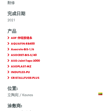
翻修
完成日期
2021
产品
ADF 伸缩接缝条
AQUAFIN-RB400
Asocrete-BIS-1/6
ASOCRET-BIS-5/40
ASO-Joint-Tape-2000
ASOPLAST-MZ
INDUFLEX-PU
CRISTALLFUGE-PLUS
位置:
立陶宛 / Kaunas
涂敷商: