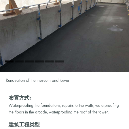
Renovation of the museum and tower
布置方式:
Waterproofing the foundations, repairs to the walls, waterproofing
the floors in the arcade, waterproofing the roof of the tower.
建筑工程类型