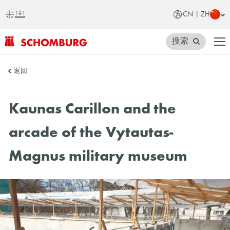
CN | ZH
搜索
SCHOMBURG
返回
中
国
Kaunas Carillon and the
arcade of the Vytautas-
Magnus military museum