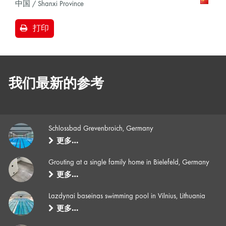
中国 / Shanxi Province
打印
我们最新的参考
Schlossbad Grevenbroich, Germany
更多…
Grouting at a single family home in Bielefeld, Germany
更多…
Lazdynai baseinas swimming pool in Vilnius, Lithuania
更多…