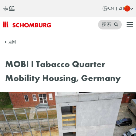
CN | ZH
搜索
SCHOMBURG
返回
中
国
MOBI I Tabacco Quarter
Mobility Housing, Germany