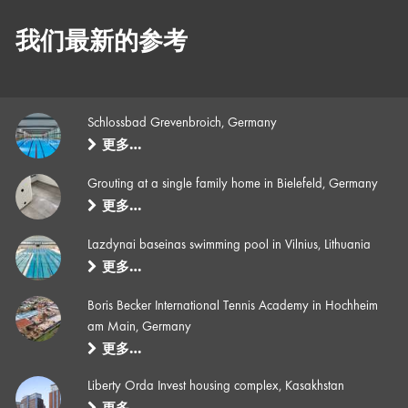
我们最新的参考
Schlossbad Grevenbroich, Germany
更多…
Grouting at a single family home in Bielefeld, Germany
更多…
Lazdynai baseinas swimming pool in Vilnius, Lithuania
更多…
Boris Becker International Tennis Academy in Hochheim
am Main, Germany
更多…
Liberty Orda Invest housing complex, Kasakhstan