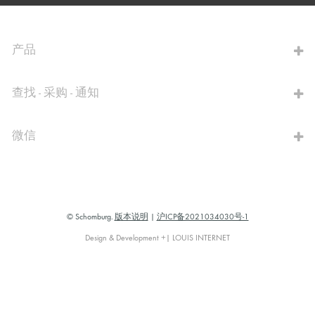
前往计算器
产品
查找 - 采购 - 通知
微信
© Schomburg.
版本说明
|
沪ICP备2021034030号-1
Design & Development +| LOUIS INTERNET