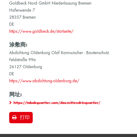
Goldbeck Nord GmbH Niederlassung Bremen
Haferwende 7
28357 Bremen
DE
https://www.goldbeck.de/startseite/
涂敷商:
Abdichtung Oldenburg Olaf Kannwischer - Bautenschutz
Feldstraße 99a
26127 Oldenburg
DE
https://www.abdichtung-oldenburg.de/
网址:
https://tabakquartier.com/das-mittendrinquartier/
打印