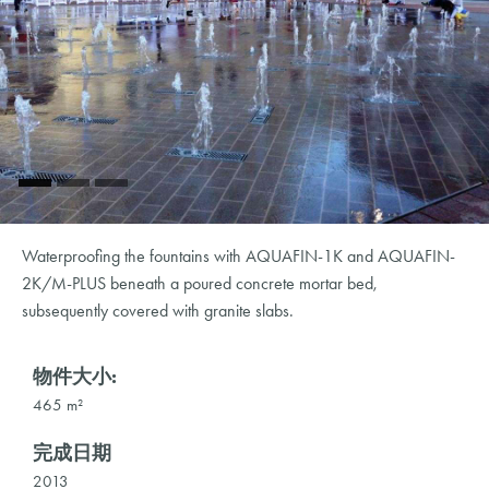
Waterproofing the fountains with AQUAFIN-1K and AQUAFIN-
2K/M-PLUS beneath a poured concrete mortar bed,
subsequently covered with granite slabs.
物件大小:
465 m²
完成日期
2013