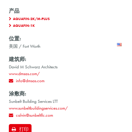
产品
AQUAFIN-2K/M-PLUS
AQUAFIN-1K
位置:
美国 / Fort Worth
建筑师:
David M Schwarz Architects
www.dmsas.com/
info@dmsas.com
涂敷商:
Sunbelt Building Services LTT
www.sunbeltbuildingservices.com/
calvin@sunbeltllc.com
打印