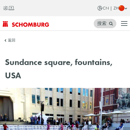
CN | ZH
搜索
SCHOMBURG
返回
中
国
Sundance square, fountains,
USA