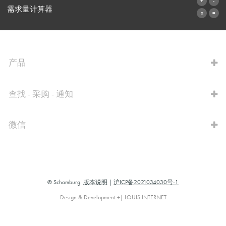
联系表格
需求量计算器
前往计算器
产品
查找 - 采购 - 通知
微信
© Schomburg.
版本说明
|
沪ICP备2021034030号-1
Design & Development +| LOUIS INTERNET