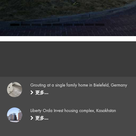
Grouting at a single family home in Bielefeld, Germany
更多…
Liberty Orda Invest housing complex, Kasakhstan
更多…