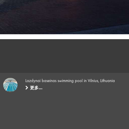
Lazdynai baseinas swimming pool in Vilnius, Lithuania
更多…