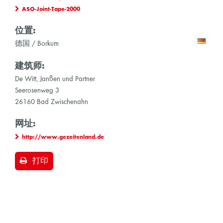
ASO-Joint-Tape-2000
位置:
德国 / Borkum
建筑师:
De Witt, Janßen und Partner
Seerosenweg 3
26160 Bad Zwischenahn
网址:
http://www.gezeitenland.de
打印